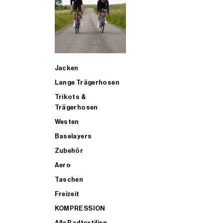
SUP
Jacken
ALLE TRIATHLONARTIKEL FÜR MÄNNER KAUFEN
Lange Trägerhosen
Trikots &
Trägerhosen
Westen
Baselayers
Zubehör
Aero
Taschen
Freizeit
KOMPRESSION
Alle Radtextilien