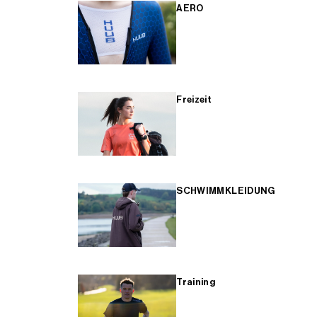
AERO
Freizeit
SCHWIMMKLEIDUNG
Training