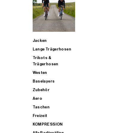
SUP
Jacken
ALLE TRIATHLONARTIKEL FÜR MÄNNER KAUFEN
Lange Trägerhosen
Trikots &
Trägerhosen
Westen
Baselayers
Zubehör
Aero
Taschen
Freizeit
KOMPRESSION
Alle Radtextilien