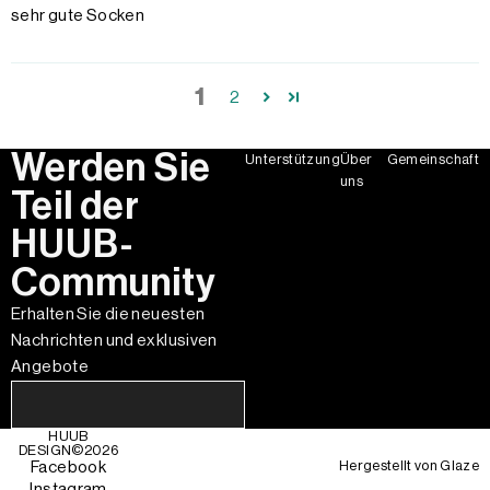
sehr gute Socken
1
2
Werden Sie
Unterstützung
Über
Gemeinschaft
uns
Teil der
HUUB-
Community
Erhalten Sie die neuesten
Nachrichten und exklusiven
Angebote
HUUB
DESIGN©
2026
Hergestellt von
Glaze
Facebook
Instagram