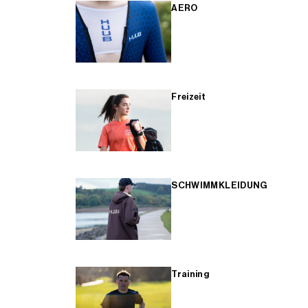
AERO
Freizeit
SCHWIMMKLEIDUNG
Training