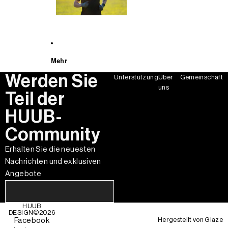
Mehr
Werden Sie
Unterstützung
Über
Gemeinschaft
uns
Teil der
HUUB-
Community
Erhalten Sie die neuesten
Nachrichten und exklusiven
Angebote
HUUB
DESIGN©
2026
Hergestellt von
Glaze
Facebook