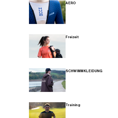
AERO
Freizeit
SCHWIMMKLEIDUNG
Training