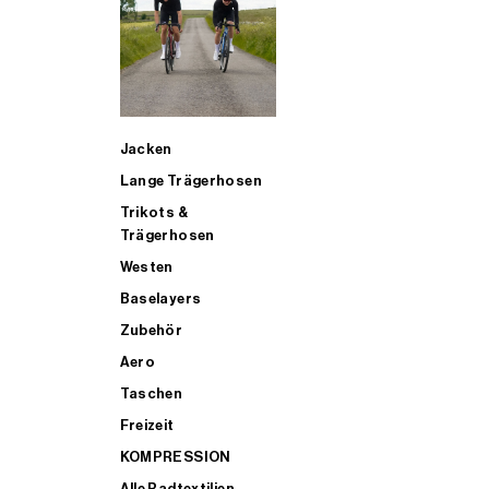
SUP
Jacken
ALLE TRIATHLONARTIKEL FÜR MÄNNER KAUFEN
Lange Trägerhosen
Trikots &
Trägerhosen
Westen
Baselayers
Zubehör
Aero
Taschen
Freizeit
KOMPRESSION
Alle Radtextilien