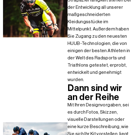
Strapazierfähigkeit stehen bei
der Entwicklung all unserer
maßgeschneiderten
Kleidungsstücke im
Mittelpunkt. Außerdem haben
Sie Zugang zu den neuesten
HUUB-Technologien, die von
einigen der besten Athleten in
der Welt des Radsports und
Triathlons getestet, erprobt,
entwickelt und genehmigt
wurden.
Dann sind wir
an der Reihe
Mit Ihren Designvorgaben, sei
es durch Fotos, Skizzen,
visuelle Darstellungen oder
eine kurze Beschreibung, wie
Sie sich Ihr Kit vorstellen, liegt