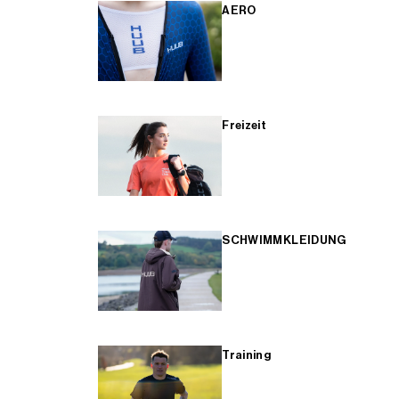
AERO
Freizeit
SCHWIMMKLEIDUNG
Training