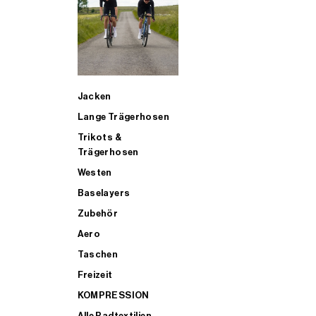
SUP
Jacken
ALLE TRIATHLONARTIKEL FÜR MÄNNER KAUFEN
Lange Trägerhosen
Trikots &
Trägerhosen
Westen
Baselayers
Zubehör
Aero
Taschen
Freizeit
KOMPRESSION
Alle Radtextilien