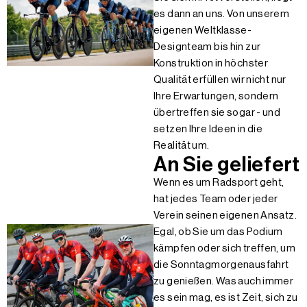
es dann an uns. Von unserem
eigenen Weltklasse-
Designteam bis hin zur
Konstruktion in höchster
Qualität erfüllen wir nicht nur
Ihre Erwartungen, sondern
übertreffen sie sogar - und
setzen Ihre Ideen in die
Realität um.
An Sie geliefert
Wenn es um Radsport geht,
hat jedes Team oder jeder
Verein seinen eigenen Ansatz.
Egal, ob Sie um das Podium
kämpfen oder sich treffen, um
die Sonntagmorgenausfahrt
zu genießen. Was auch immer
es sein mag, es ist Zeit, sich zu