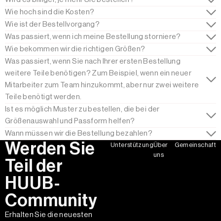
Wie hoch sind die Kosten?
Wie ist der Bestellvorgang?
Was passiert, wenn ich meine Bestellung storniere?
Wie bekommen wir die richtigen Größen?
Was passiert, wenn Sie nach Ihrer ersten Bestellung
weitere Teile benötigen? Zum Beispiel, wenn ein neuer
Mitarbeiter zum Team hinzukommt, aber nur zwei weitere
Teile benötigt werden.
Ist es möglich Muster zu bestellen, die bei der
Größenauswahl und Passform helfen?
Wann müssen wir die Bestellung bezahlen?
Werden Sie
Unterstützung
Über
Gemeinschaft
uns
Teil der
HUUB-
Community
Erhalten Sie die neuesten