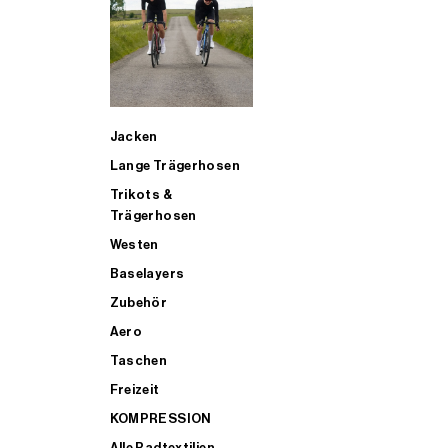
SUP
Jacken
ALLE TRIATHLONARTIKEL FÜR MÄNNER KAUFEN
Lange Trägerhosen
Trikots &
Trägerhosen
Westen
Baselayers
Zubehör
Aero
Taschen
Freizeit
KOMPRESSION
Alle Radtextilien