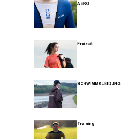
AERO
Freizeit
SCHWIMMKLEIDUNG
Training