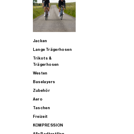
SUP
Jacken
ALLE TRIATHLONARTIKEL FÜR MÄNNER KAUFEN
Lange Trägerhosen
Trikots &
Trägerhosen
Westen
Baselayers
Zubehör
Aero
Taschen
Freizeit
KOMPRESSION
Alle Radtextilien