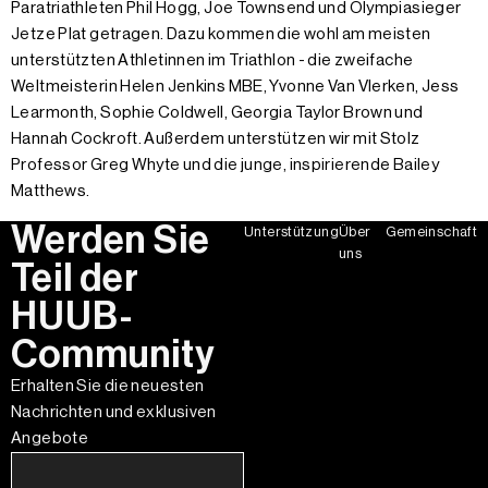
Paratriathleten Phil Hogg, Joe Townsend und Olympiasieger
Jetze Plat getragen. Dazu kommen die wohl am meisten
unterstützten Athletinnen im Triathlon - die zweifache
Weltmeisterin Helen Jenkins MBE, Yvonne Van Vlerken, Jess
Learmonth, Sophie Coldwell, Georgia Taylor Brown und
Hannah Cockroft. Außerdem unterstützen wir mit Stolz
Professor Greg Whyte und die junge, inspirierende Bailey
Matthews.
Werden Sie
Unterstützung
Über
Gemeinschaft
uns
Teil der
HUUB-
Community
Erhalten Sie die neuesten
Nachrichten und exklusiven
Angebote