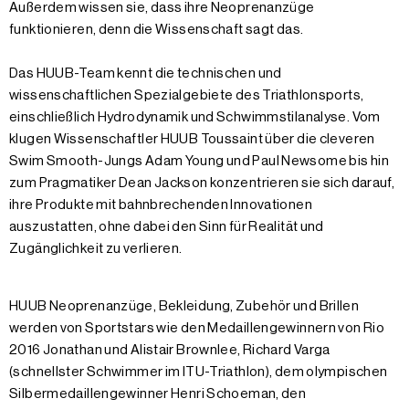
Außerdem wissen sie, dass ihre Neoprenanzüge
funktionieren, denn die Wissenschaft sagt das.
Das HUUB-Team kennt die technischen und
wissenschaftlichen Spezialgebiete des Triathlonsports,
einschließlich Hydrodynamik und Schwimmstilanalyse. Vom
klugen Wissenschaftler HUUB Toussaint über die cleveren
Swim Smooth-Jungs Adam Young und Paul Newsome bis hin
zum Pragmatiker Dean Jackson konzentrieren sie sich darauf,
ihre Produkte mit bahnbrechenden Innovationen
auszustatten, ohne dabei den Sinn für Realität und
Zugänglichkeit zu verlieren.
HUUB Neoprenanzüge, Bekleidung, Zubehör und Brillen
werden von Sportstars wie den Medaillengewinnern von Rio
2016 Jonathan und Alistair Brownlee, Richard Varga
(schnellster Schwimmer im ITU-Triathlon), dem olympischen
Silbermedaillengewinner Henri Schoeman, den