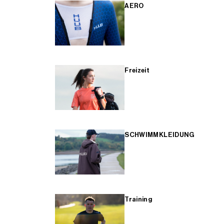
AERO
Freizeit
SCHWIMMKLEIDUNG
Training