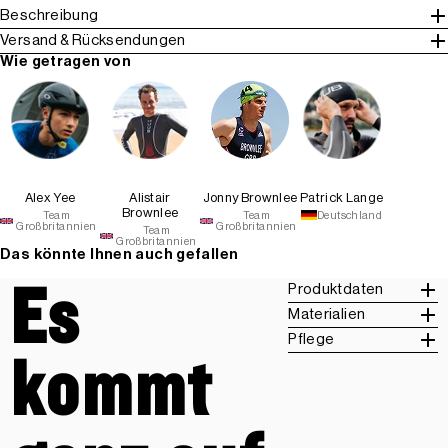
Beschreibung
Versand & Rücksendungen
Wie getragen von
Alex Yee
Alistair
Jonny Brownlee
Patrick Lange
Brownlee
Team
Team
Deutschland
Großbritannien
Großbritannien
Team
Großbritannien
Das könnte Ihnen auch gefallen
Es
Produktdaten
Materialien
Pflege
kommt