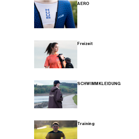
AERO
Freizeit
SCHWIMMKLEIDUNG
Training