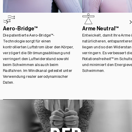
Aero-Bridge™
Arme Neutral™
Die patentierte Aero-Bridge™-
Entwickelt, damit Ihre Arme i
Technologie sorgt für einen
natürlicheren, entspannteren
kontrollierten Luftstrom über den Körper,
liegen und so den Widersta
verzögert die Strömungsablösung und
verringern. Es verbessert di
verringert den Luftwiderstand sowohl
Rotationsfreiheit™ im Schul
beim Schwimmen als auch beim
und minimiert den Energieve
Radfahren. Im Windkanal getestet unter
Schwimmen.
Verwendung realer aerodynamischer
Daten.