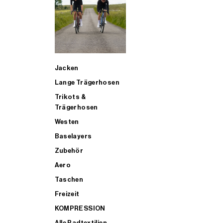
SUP
Jacken
ALLE TRIATHLONARTIKEL FÜR MÄNNER KAUFEN
Lange Trägerhosen
Trikots &
Trägerhosen
Westen
Baselayers
Zubehör
Aero
Taschen
Freizeit
KOMPRESSION
Alle Radtextilien