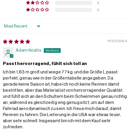
0
0
Sort by
11/30/2024
Adam Keatts
Passt hervorragend, fühlt sich toll an
Ich bin 1,83 m groß und wiege 77 kg, und die Größe L passt
perfekt, genau wie in der Größentabelle angegeben. Da
gerade keine Saison ist, habe ich noch keine Rennen damit
bestritten, aber das Material ist von hervorragender Qualität
und fühlt sich an den Schultern beim Schwimmen genau richtig
an, während es gleichzeitig eng genug sitzt, um auf dem
Fahrrad aerodynamisch zu sein. Ich freue mich darauf, damit
Rennen zu fahren. Die Lieferung in die USA war etwas teuer,
aber sehr schnell. Insgesamt bin ich mit dem Kauf sehr
zufrieden.