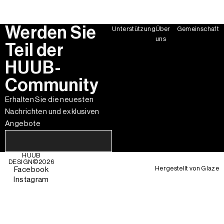
Werden Sie
Unterstützung
Über
Gemeinschaft
uns
Teil der
HUUB-
Community
Erhalten Sie die neuesten
Nachrichten und exklusiven
Angebote
HUUB
DESIGN©
2026
Hergestellt von
Glaze
Facebook
Instagram