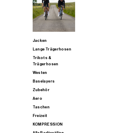
SUP
Jacken
ALLE TRIATHLONARTIKEL FÜR MÄNNER KAUFEN
Lange Trägerhosen
Trikots &
Trägerhosen
Westen
Baselayers
Zubehör
Aero
Taschen
Freizeit
KOMPRESSION
Alle Radtextilien