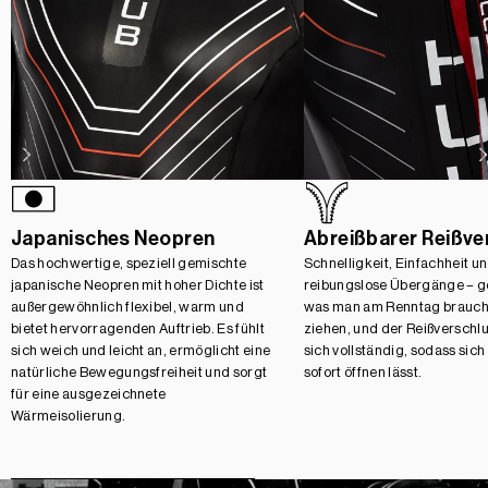
Japanisches Neopren
Abreißbarer Reißve
Das hochwertige, speziell gemischte
Schnelligkeit, Einfachheit u
japanische Neopren mit hoher Dichte ist
reibungslose Übergänge – g
außergewöhnlich flexibel, warm und
was man am Renntag braucht
bietet hervorragenden Auftrieb. Es fühlt
ziehen, und der Reißverschlu
sich weich und leicht an, ermöglicht eine
sich vollständig, sodass sic
natürliche Bewegungsfreiheit und sorgt
sofort öffnen lässt.
für eine ausgezeichnete
Wärmeisolierung.