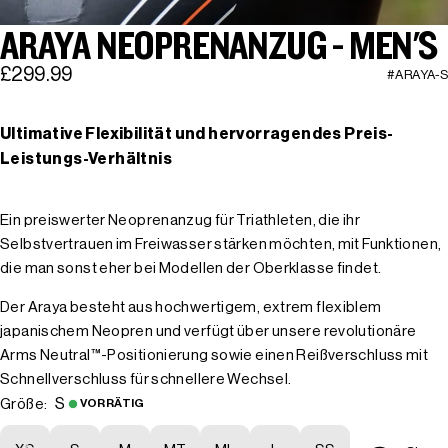
ARAYA NEOPRENANZUG - MEN'S
£299.99
#ARAYA-S
Ultimative Flexibilität und hervorragendes Preis-
Leistungs-Verhältnis
Ein preiswerter Neoprenanzug für Triathleten, die ihr
Selbstvertrauen im Freiwasser stärken möchten, mit Funktionen,
die man sonst eher bei Modellen der Oberklasse findet.
Der Araya besteht aus hochwertigem, extrem flexiblem
japanischem Neopren und verfügt über unsere revolutionäre
Arms Neutral™-Positionierung sowie einen Reißverschluss mit
Schnellverschluss für schnellere Wechsel.
S
Größe:
VORRÄTIG