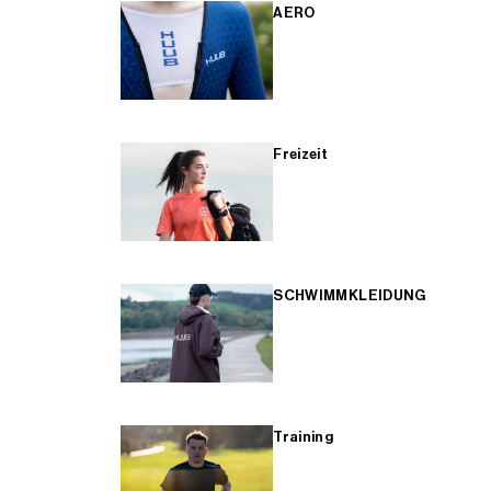
AERO
Freizeit
SCHWIMMKLEIDUNG
Training