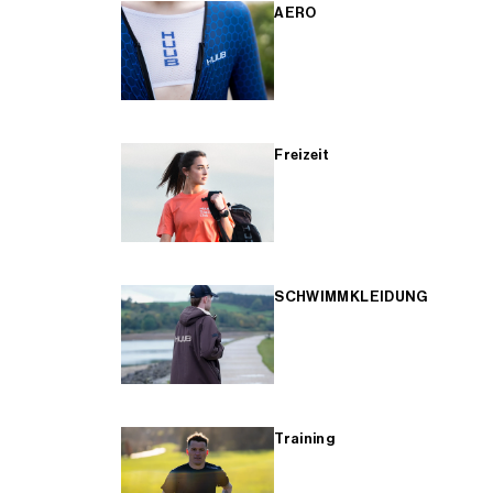
AERO
Freizeit
SCHWIMMKLEIDUNG
Training