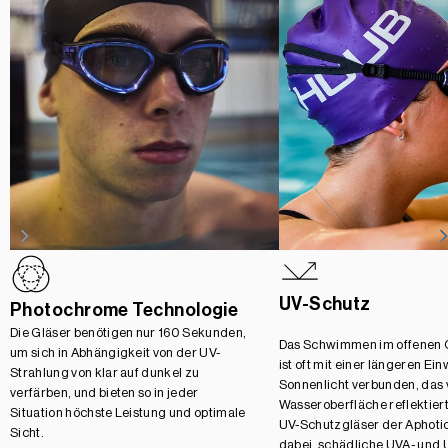
UV-Schutz
Photochrome Technologie
Die Gläser benötigen nur 160 Sekunden,
Das Schwimmen im offenen
um sich in Abhängigkeit von der UV-
ist oft mit einer längeren Ei
Strahlung von klar auf dunkel zu
Sonnenlicht verbunden, das 
verfärben, und bieten so in jeder
Wasseroberfläche reflektiert
Situation höchste Leistung und optimale
UV-Schutzgläser der Aphotic
Sicht.
dabei, schädliche UVA- und 