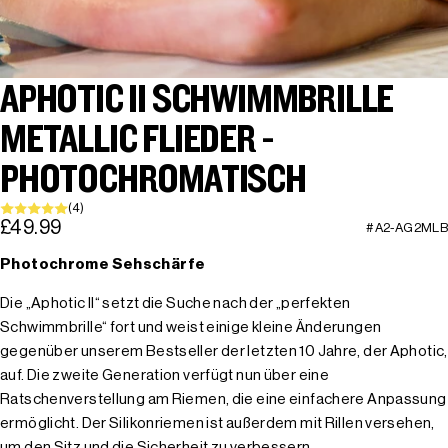
APHOTIC II SCHWIMMBRILLE
METALLIC FLIEDER -
PHOTOCHROMATISCH
(4)
£49.99
#A2-AG2MLB
Photochrome Sehschärfe
Die „Aphotic II“ setzt die Suche nach der „perfekten
Schwimmbrille“ fort und weist einige kleine Änderungen
gegenüber unserem Bestseller der letzten 10 Jahre, der Aphotic,
auf. Die zweite Generation verfügt nun über eine
Ratschenverstellung am Riemen, die eine einfachere Anpassung
ermöglicht. Der Silikonriemen ist außerdem mit Rillen versehen,
um den Sitz und die Sicherheit zu verbessern.