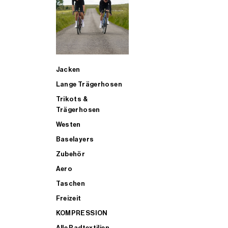
SUP
Jacken
ALLE TRIATHLONARTIKEL FÜR MÄNNER KAUFEN
Lange Trägerhosen
Trikots &
Trägerhosen
Westen
Baselayers
Zubehör
Aero
Taschen
Freizeit
KOMPRESSION
Alle Radtextilien