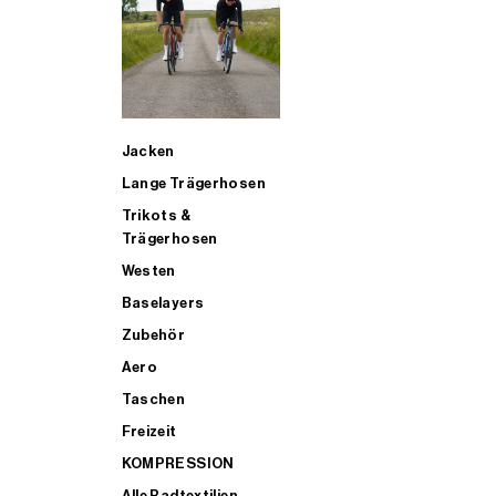
SUP
Jacken
ALLE TRIATHLONARTIKEL FÜR MÄNNER KAUFEN
Lange Trägerhosen
Trikots &
Trägerhosen
Westen
Baselayers
Zubehör
Aero
Taschen
Freizeit
KOMPRESSION
Alle Radtextilien