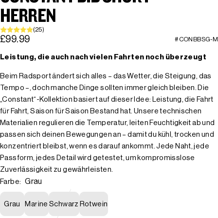
HERREN
(25)
£99.99
#CONBBSG-M
Leistung, die auch nach vielen Fahrten noch überzeugt
Beim Radsport ändert sich alles – das Wetter, die Steigung, das
Tempo –, doch manche Dinge sollten immer gleich bleiben. Die
„Constant“-Kollektion basiert auf dieser Idee: Leistung, die Fahrt
für Fahrt, Saison für Saison Bestand hat. Unsere technischen
Materialien regulieren die Temperatur, leiten Feuchtigkeit ab und
passen sich deinen Bewegungen an – damit du kühl, trocken und
konzentriert bleibst, wenn es darauf ankommt. Jede Naht, jede
Passform, jedes Detail wird getestet, um kompromisslose
Zuverlässigkeit zu gewährleisten.
Grau
Farbe:
Grau
Marine
Schwarz
Rotwein