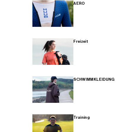
AERO
Freizeit
SCHWIMMKLEIDUNG
Training