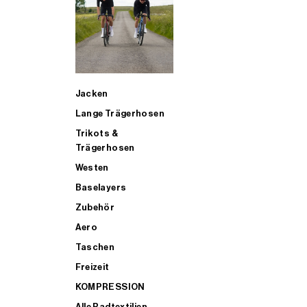
SUP
Jacken
ALLE TRIATHLONARTIKEL FÜR MÄNNER KAUFEN
Lange Trägerhosen
Trikots &
Trägerhosen
Westen
Baselayers
Zubehör
Aero
Taschen
Freizeit
KOMPRESSION
Alle Radtextilien