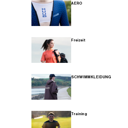
AERO
Freizeit
SCHWIMMKLEIDUNG
Training