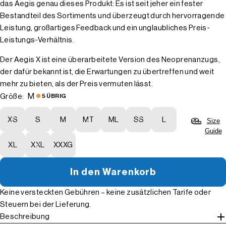
das Aegis genau dieses Produkt: Es ist seit jeher ein fester
Bestandteil des Sortiments und überzeugt durch hervorragende
Leistung, großartiges Feedback und ein unglaubliches Preis-
Leistungs-Verhältnis.
Der Aegis X ist eine überarbeitete Version des Neoprenanzugs,
der dafür bekannt ist, die Erwartungen zu übertreffen und weit
mehr zu bieten, als der Preis vermuten lässt.
M
Größe:
5 ÜBRIG
XS
S
M
MT
ML
SS
L
Size
Guide
XL
XXL
XXXG
In den Warenkorb
Keine versteckten Gebühren – keine zusätzlichen Tarife oder
Steuern bei der Lieferung.
Beschreibung