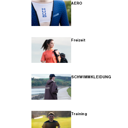
AERO
Freizeit
SCHWIMMKLEIDUNG
Training