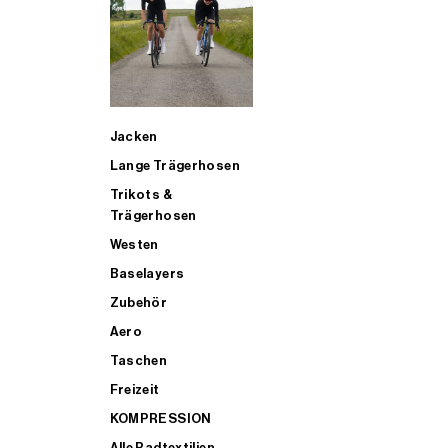
SUP
Jacken
ALLE TRIATHLONARTIKEL FÜR MÄNNER KAUFEN
Lange Trägerhosen
Trikots &
Trägerhosen
Westen
Baselayers
Zubehör
Aero
Taschen
Freizeit
KOMPRESSION
Alle Radtextilien