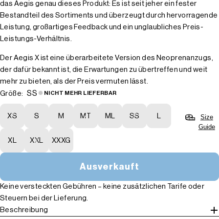
das Aegis genau dieses Produkt: Es ist seit jeher ein fester
Bestandteil des Sortiments und überzeugt durch hervorragende
Leistung, großartiges Feedback und ein unglaubliches Preis-
Leistungs-Verhältnis.
Der Aegis X ist eine überarbeitete Version des Neoprenanzugs,
der dafür bekannt ist, die Erwartungen zu übertreffen und weit
mehr zu bieten, als der Preis vermuten lässt.
SS
Größe:
NICHT MEHR LIEFERBAR
XS
S
M
MT
ML
SS
L
Size
Guide
XL
XXL
XXXG
Ausverkauft
Keine versteckten Gebühren – keine zusätzlichen Tarife oder
Steuern bei der Lieferung.
Beschreibung