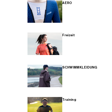
AERO
Freizeit
SCHWIMMKLEIDUNG
Training