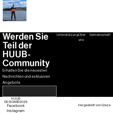
Werden Sie
Unterstützung
Über
Gemeinschaft
uns
Teil der
HUUB-
Community
Erhalten Sie die neuesten
Nachrichten und exklusiven
Angebote
HUUB
DESIGN©
2026
Hergestellt von
Glaze
Facebook
Instagram