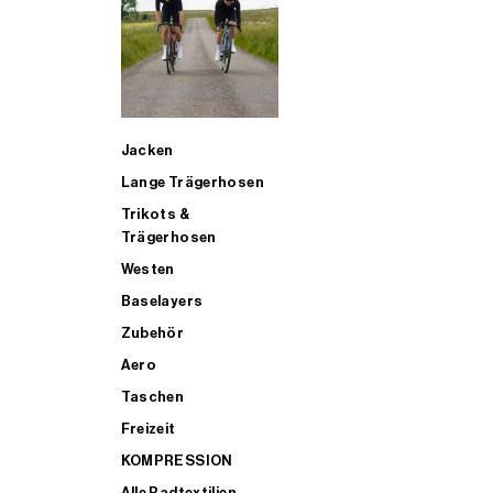
SUP
Jacken
ALLE TRIATHLONARTIKEL FÜR MÄNNER KAUFEN
Lange Trägerhosen
Trikots &
Trägerhosen
Westen
Baselayers
Zubehör
Aero
Taschen
Freizeit
KOMPRESSION
Alle Radtextilien