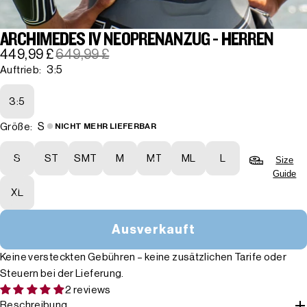
ARCHIMEDES IV NEOPRENANZUG - HERREN
449,99 £
649,99 £
3:5
Auftrieb:
3:5
S
Größe:
NICHT MEHR LIEFERBAR
S
ST
SMT
M
MT
ML
L
Size
Guide
XL
Ausverkauft
Keine versteckten Gebühren – keine zusätzlichen Tarife oder
Steuern bei der Lieferung.
2 reviews
Beschreibung