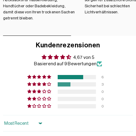
Handtücher oder Badebekleidung,
Sicherheit bei schlechten
damit diese von Ihren trockenen Sachen
Lichtverhältnissen.
getrennt bleiben.
Kundenrezensionen
4,67 von 5
Basierend auf 9 Bewertungen
6
3
0
0
0
Sort by