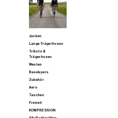
SUP
Jacken
ALLE TRIATHLONARTIKEL FÜR MÄNNER KAUFEN
Lange Trägerhosen
Trikots &
Trägerhosen
Westen
Baselayers
Zubehör
Aero
Taschen
Freizeit
KOMPRESSION
Alle Radtextilien