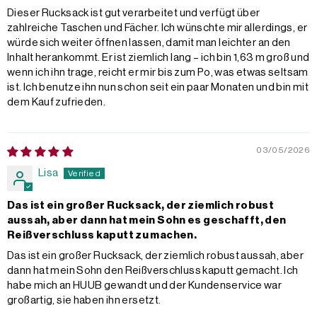
Dieser Rucksack ist gut verarbeitet und verfügt über
zahlreiche Taschen und Fächer. Ich wünschte mir allerdings, er
würde sich weiter öffnen lassen, damit man leichter an den
Inhalt herankommt. Er ist ziemlich lang – ich bin 1,63 m groß und
wenn ich ihn trage, reicht er mir bis zum Po, was etwas seltsam
ist. Ich benutze ihn nun schon seit ein paar Monaten und bin mit
dem Kauf zufrieden.
03/05/2026
Lisa
Das ist ein großer Rucksack, der ziemlich robust
aussah, aber dann hat mein Sohn es geschafft, den
Reißverschluss kaputt zu machen.
Das ist ein großer Rucksack, der ziemlich robust aussah, aber
dann hat mein Sohn den Reißverschluss kaputt gemacht. Ich
habe mich an HUUB gewandt und der Kundenservice war
großartig, sie haben ihn ersetzt.