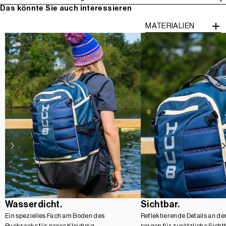
Das könnte Sie auch interessieren
MATERIALIEN
Wasserdicht.
Sichtbar.
Ein spezielles Fach am Boden des
Reflektierende Details an d
Rucksacks für nasse Kleidung,
sorgen für zusätzliche Sicht