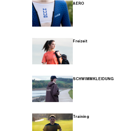
AERO
Freizeit
SCHWIMMKLEIDUNG
Training