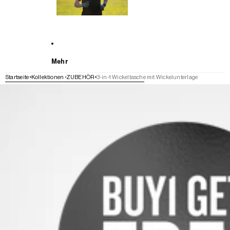
Mehr
Startseite
Kollektionen
ZUBEHÖR
3-in-1 Wickeltasche mit Wickelunterlage
WEITER ZU DEN PRODUKTINFORMATIONEN