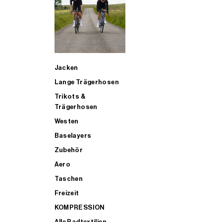
SUP
Jacken
ALLE TRIATHLONARTIKEL FÜR MÄNNER KAUFEN
Lange Trägerhosen
Trikots &
Trägerhosen
Westen
Baselayers
Zubehör
Aero
Taschen
Freizeit
KOMPRESSION
Alle Radtextilien