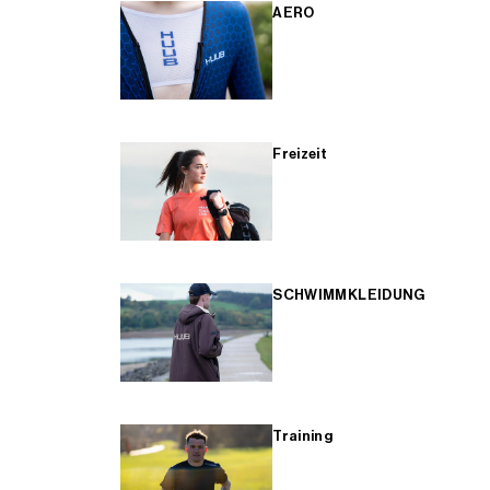
AERO
Freizeit
SCHWIMMKLEIDUNG
Training