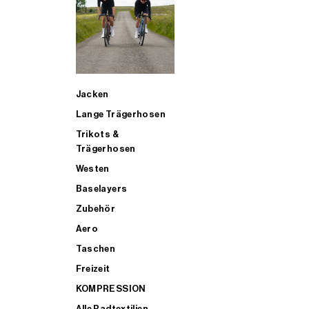
SUP
Jacken
ALLE TRIATHLONARTIKEL FÜR MÄNNER KAUFEN
Lange Trägerhosen
Trikots &
Trägerhosen
Westen
Baselayers
Zubehör
Aero
Taschen
Freizeit
KOMPRESSION
Alle Radtextilien