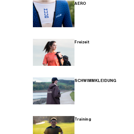
AERO
Freizeit
SCHWIMMKLEIDUNG
Training