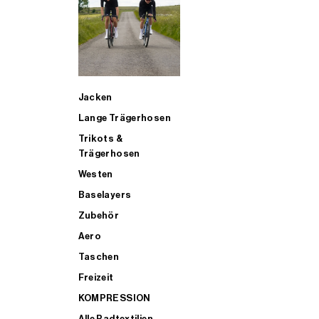
SUP
Jacken
ALLE TRIATHLONARTIKEL FÜR MÄNNER KAUFEN
Lange Trägerhosen
Trikots &
Trägerhosen
Westen
Baselayers
Zubehör
Aero
Taschen
Freizeit
KOMPRESSION
Alle Radtextilien