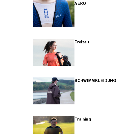
AERO
Freizeit
SCHWIMMKLEIDUNG
Training