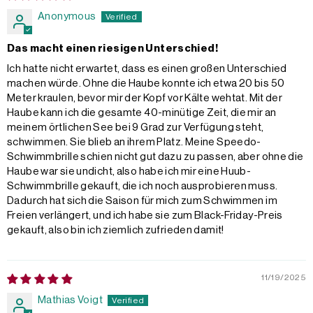
Anonymous
Das macht einen riesigen Unterschied!
Ich hatte nicht erwartet, dass es einen großen Unterschied
machen würde. Ohne die Haube konnte ich etwa 20 bis 50
Meter kraulen, bevor mir der Kopf vor Kälte wehtat. Mit der
Haube kann ich die gesamte 40-minütige Zeit, die mir an
meinem örtlichen See bei 9 Grad zur Verfügung steht,
schwimmen. Sie blieb an ihrem Platz. Meine Speedo-
Schwimmbrille schien nicht gut dazu zu passen, aber ohne die
Haube war sie undicht, also habe ich mir eine Huub-
Schwimmbrille gekauft, die ich noch ausprobieren muss.
Dadurch hat sich die Saison für mich zum Schwimmen im
Freien verlängert, und ich habe sie zum Black-Friday-Preis
gekauft, also bin ich ziemlich zufrieden damit!
11/19/2025
Mathias Voigt