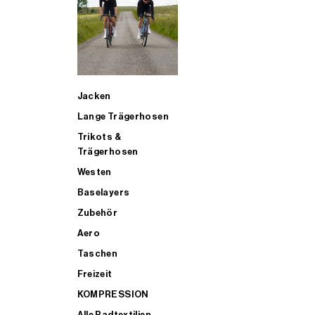
SUP
Jacken
ALLE TRIATHLONARTIKEL FÜR MÄNNER KAUFEN
Lange Trägerhosen
Trikots &
Trägerhosen
Westen
Baselayers
Zubehör
Aero
Taschen
Freizeit
KOMPRESSION
Alle Radtextilien