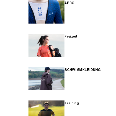
AERO
Freizeit
SCHWIMMKLEIDUNG
Training