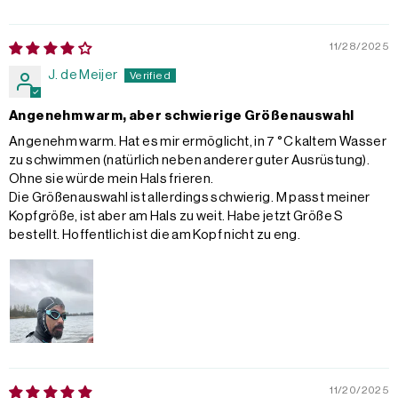
11/28/2025
J. de Meijer
Angenehm warm, aber schwierige Größenauswahl
Angenehm warm. Hat es mir ermöglicht, in 7 °C kaltem Wasser
zu schwimmen (natürlich neben anderer guter Ausrüstung).
Ohne sie würde mein Hals frieren.
Die Größenauswahl ist allerdings schwierig. M passt meiner
Kopfgröße, ist aber am Hals zu weit. Habe jetzt Größe S
bestellt. Hoffentlich ist die am Kopf nicht zu eng.
11/20/2025