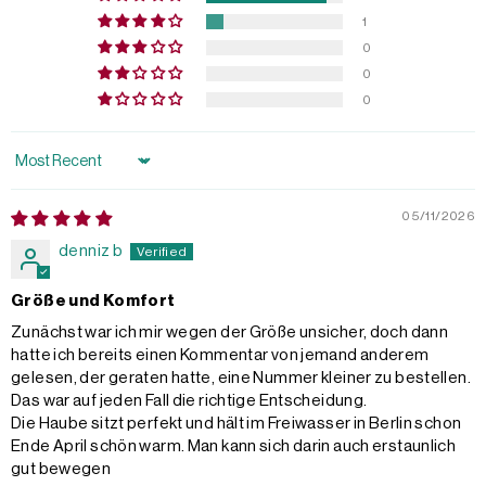
1
0
0
0
Sort by
05/11/2026
denniz b
Größe und Komfort
Zunächst war ich mir wegen der Größe unsicher, doch dann
hatte ich bereits einen Kommentar von jemand anderem
gelesen, der geraten hatte, eine Nummer kleiner zu bestellen.
Das war auf jeden Fall die richtige Entscheidung.
Die Haube sitzt perfekt und hält im Freiwasser in Berlin schon
Ende April schön warm. Man kann sich darin auch erstaunlich
gut bewegen