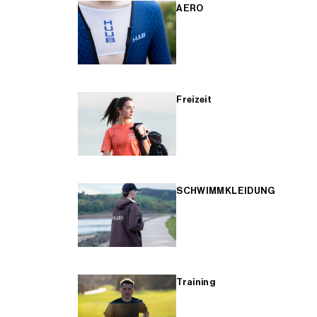
AERO
Freizeit
SCHWIMMKLEIDUNG
Training