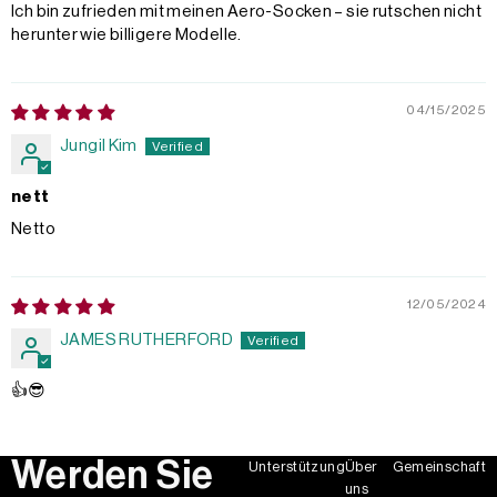
Ich bin zufrieden mit meinen Aero-Socken – sie rutschen nicht
herunter wie billigere Modelle.
04/15/2025
Jungil Kim
nett
Netto
12/05/2024
JAMES RUTHERFORD
👍😎
Werden Sie
Unterstützung
Über
Gemeinschaft
uns