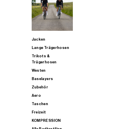
SUP
Jacken
ALLE TRIATHLONARTIKEL FÜR MÄNNER KAUFEN
Lange Trägerhosen
Trikots &
Trägerhosen
Westen
Baselayers
Zubehör
Aero
Taschen
Freizeit
KOMPRESSION
Alle Radtextilien