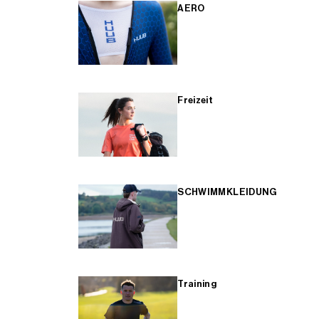
AERO
Freizeit
SCHWIMMKLEIDUNG
Training