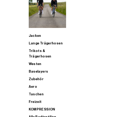
SUP
Jacken
ALLE TRIATHLONARTIKEL FÜR MÄNNER KAUFEN
Lange Trägerhosen
Trikots &
Trägerhosen
Westen
Baselayers
Zubehör
Aero
Taschen
Freizeit
KOMPRESSION
Alle Radtextilien