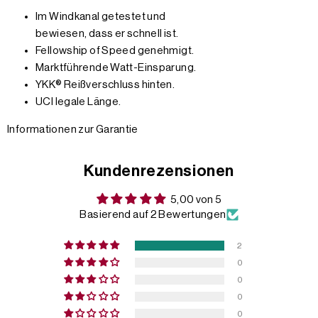
Im Windkanal getestet und
bewiesen, dass er schnell ist.
Fellowship of Speed genehmigt.
Marktführende Watt-Einsparung.
YKK® Reißverschluss hinten.
UCI legale Länge.
Informationen zur Garantie
Kundenrezensionen
5,00 von 5
Basierend auf 2 Bewertungen
2
0
0
0
0