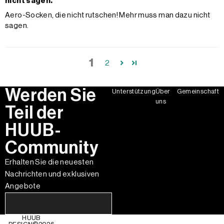
nicht sagen.
Aero-Socken, die nicht rutschen! Mehr muss man dazu nicht
sagen.
1
2
Werden Sie
Unterstützung
Über
Gemeinschaft
uns
Teil der
HUUB-
Community
Erhalten Sie die neuesten
Nachrichten und exklusiven
Angebote
HUUB