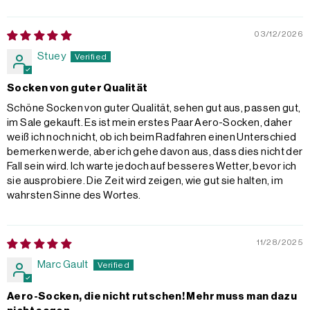
03/12/2026
Stuey
Socken von guter Qualität
Schöne Socken von guter Qualität, sehen gut aus, passen gut,
im Sale gekauft. Es ist mein erstes Paar Aero-Socken, daher
weiß ich noch nicht, ob ich beim Radfahren einen Unterschied
bemerken werde, aber ich gehe davon aus, dass dies nicht der
Fall sein wird. Ich warte jedoch auf besseres Wetter, bevor ich
sie ausprobiere. Die Zeit wird zeigen, wie gut sie halten, im
wahrsten Sinne des Wortes.
11/28/2025
Marc Gault
Aero-Socken, die nicht rutschen! Mehr muss man dazu