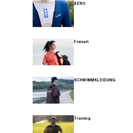
AERO
Freizeit
SCHWIMMKLEIDUNG
Training