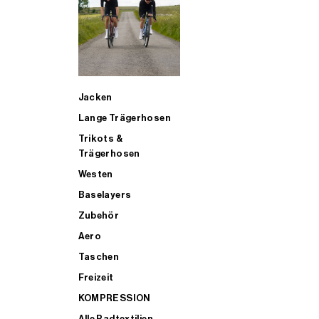
SUP
Jacken
ALLE TRIATHLONARTIKEL FÜR MÄNNER KAUFEN
Lange Trägerhosen
Trikots &
Trägerhosen
Westen
Baselayers
Zubehör
Aero
Taschen
Freizeit
KOMPRESSION
Alle Radtextilien