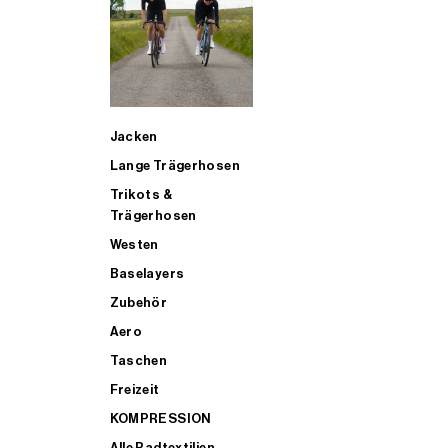
SUP
Jacken
ALLE TRIATHLONARTIKEL FÜR MÄNNER KAUFEN
Lange Trägerhosen
Trikots &
Trägerhosen
Westen
Baselayers
Zubehör
Aero
Taschen
Freizeit
KOMPRESSION
Alle Radtextilien