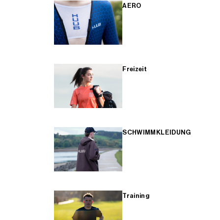
AERO
Freizeit
SCHWIMMKLEIDUNG
Training