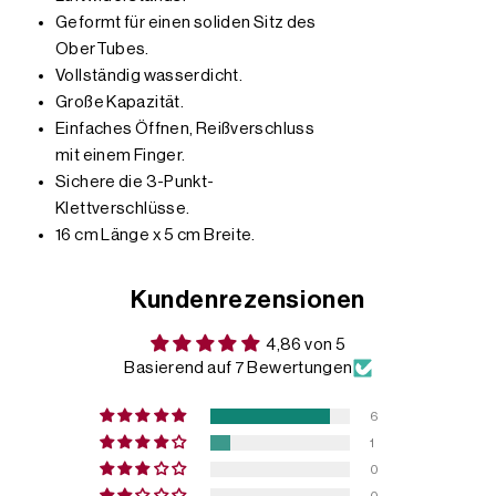
Geformt für einen soliden Sitz des
OberTubes.
Vollständig wasserdicht.
Große Kapazität.
Einfaches Öffnen, Reißverschluss
mit einem Finger.
Sichere die 3-Punkt-
Klettverschlüsse.
16 cm Länge x 5 cm Breite.
Kundenrezensionen
4,86 von 5
Basierend auf 7 Bewertungen
6
1
0
0