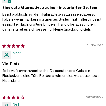
Eine gute Alternative zu einem integrierten System
Es ist praktisch, auf dem Fahrrad etwas zu essen dabei zu
haben, wenn man kein integriertes System hat – allerdings ist
es nicht einfach, größere Dinge einhändig herauszuholen,
daher eignet es sich besser für kleine Snacks und Gels
04/10/2026
Mark
Viel Platz
Tolle Aufbewahrungstasche! Da passten drei Gels, ein
Flapjack und eine Tüte Bonbons rein, und es war sogar noch
Platz übrig.
02/02/2026
Neil