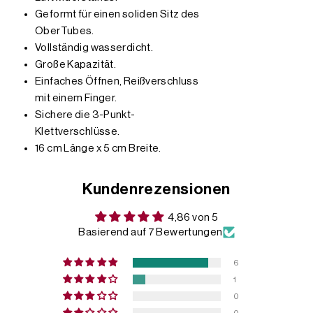
Geformt für einen soliden Sitz des
OberTubes.
Vollständig wasserdicht.
Große Kapazität.
Einfaches Öffnen, Reißverschluss
mit einem Finger.
Sichere die 3-Punkt-
Klettverschlüsse.
16 cm Länge x 5 cm Breite.
Kundenrezensionen
4,86 von 5
Basierend auf 7 Bewertungen
6
1
0
0