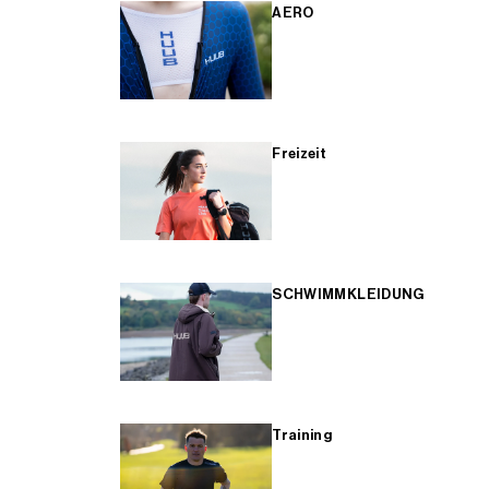
AERO
Freizeit
SCHWIMMKLEIDUNG
Training