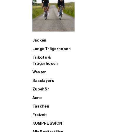
SUP
Jacken
ALLE TRIATHLONARTIKEL FÜR MÄNNER KAUFEN
Lange Trägerhosen
Trikots &
Trägerhosen
Westen
Baselayers
Zubehör
Aero
Taschen
Freizeit
KOMPRESSION
Alle Radtextilien