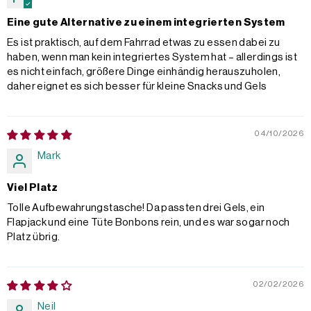
Eine gute Alternative zu einem integrierten System
Es ist praktisch, auf dem Fahrrad etwas zu essen dabei zu
haben, wenn man kein integriertes System hat – allerdings ist
es nicht einfach, größere Dinge einhändig herauszuholen,
daher eignet es sich besser für kleine Snacks und Gels
04/10/2026
Mark
Viel Platz
Tolle Aufbewahrungstasche! Da passten drei Gels, ein
Flapjack und eine Tüte Bonbons rein, und es war sogar noch
Platz übrig.
02/02/2026
Neil