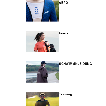
AERO
Freizeit
SCHWIMMKLEIDUNG
Training