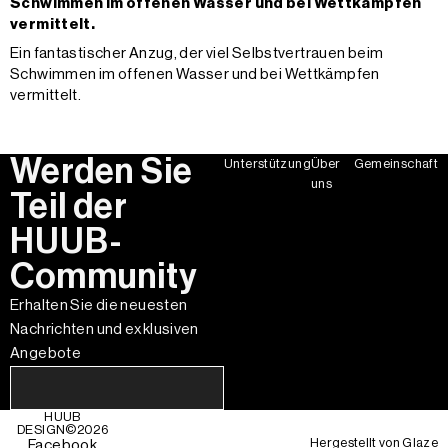
Schwimmen im offenen Wasser und bei Wettkämpfen
vermittelt.
Ein fantastischer Anzug, der viel Selbstvertrauen beim
Schwimmen im offenen Wasser und bei Wettkämpfen
vermittelt.
Werden Sie
Unterstützung
Über
Gemeinschaft
uns
Teil der
HUUB-
Community
Erhalten Sie die neuesten
Nachrichten und exklusiven
Angebote
HUUB
DESIGN©
2026
Hergestellt von
Glaze
Facebook