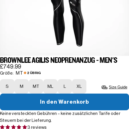
BROWNLEE AGILIS NEOPRENANZUG - MEN'S
£749.99
MT
Größe:
2 ÜBRIG
S
M
MT
ML
L
XL
Size Guide
In den Warenkorb
Keine versteckten Gebühren – keine zusätzlichen Tarife oder
Steuern bei der Lieferung.
3 reviews