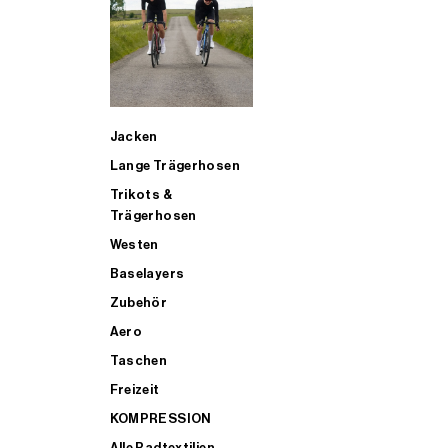
SUP
Jacken
ALLE TRIATHLONARTIKEL FÜR MÄNNER KAUFEN
Lange Trägerhosen
Trikots &
Trägerhosen
Westen
Baselayers
Zubehör
Aero
Taschen
Freizeit
KOMPRESSION
Alle Radtextilien