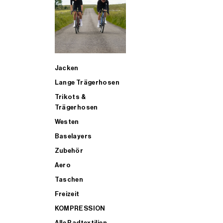
SUP
Jacken
ALLE TRIATHLONARTIKEL FÜR MÄNNER KAUFEN
Lange Trägerhosen
Trikots &
Trägerhosen
Westen
Baselayers
Zubehör
Aero
Taschen
Freizeit
KOMPRESSION
Alle Radtextilien