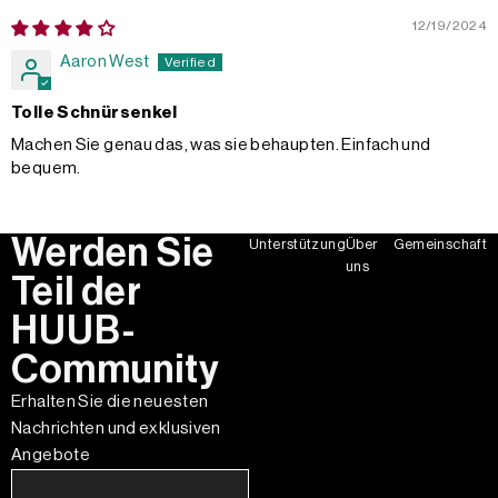
12/19/2024
Aaron West
Tolle Schnürsenkel
Machen Sie genau das, was sie behaupten. Einfach und
bequem.
Werden Sie
Unterstützung
Über
Gemeinschaft
uns
Teil der
HUUB-
Community
Erhalten Sie die neuesten
Nachrichten und exklusiven
Angebote