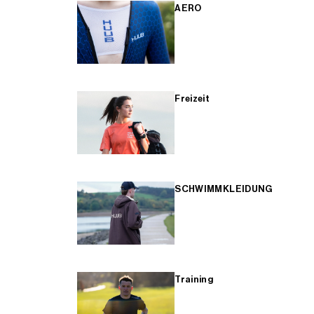
AERO
Freizeit
SCHWIMMKLEIDUNG
Training