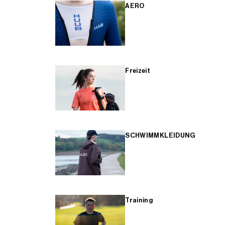
AERO
Freizeit
SCHWIMMKLEIDUNG
Training