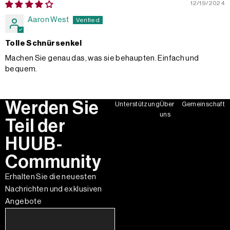
12/19/2024
Aaron West
Tolle Schnürsenkel
Machen Sie genau das, was sie behaupten. Einfach und
bequem.
Werden Sie
Unterstützung
Über
Gemeinschaft
uns
Teil der
HUUB-
Community
Erhalten Sie die neuesten
Nachrichten und exklusiven
Angebote