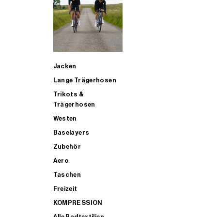
SUP
Jacken
ALLE TRIATHLONARTIKEL FÜR MÄNNER KAUFEN
Lange Trägerhosen
Trikots &
Trägerhosen
Westen
Baselayers
Zubehör
Aero
Taschen
Freizeit
KOMPRESSION
Alle Radtextilien