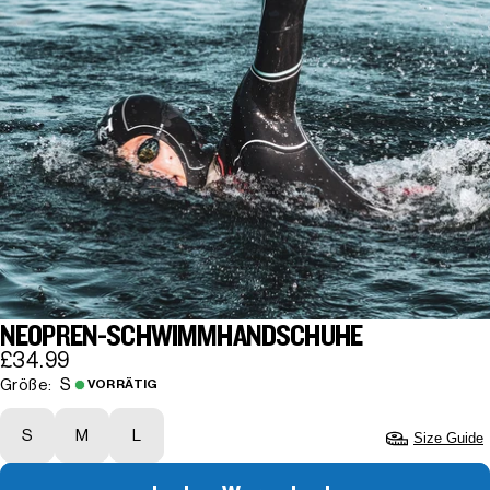
NEOPREN-SCHWIMMHANDSCHUHE
£34.99
S
Größe:
VORRÄTIG
S
M
L
Size Guide