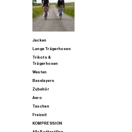
SUP
Jacken
ALLE TRIATHLONARTIKEL FÜR MÄNNER KAUFEN
Lange Trägerhosen
Trikots &
Trägerhosen
Westen
Baselayers
Zubehör
Aero
Taschen
Freizeit
KOMPRESSION
Alle Radtextilien