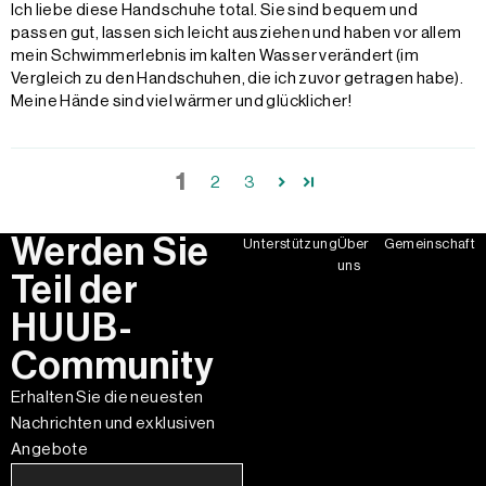
Ich liebe diese Handschuhe total. Sie sind bequem und
passen gut, lassen sich leicht ausziehen und haben vor allem
mein Schwimmerlebnis im kalten Wasser verändert (im
Vergleich zu den Handschuhen, die ich zuvor getragen habe).
Meine Hände sind viel wärmer und glücklicher!
1
2
3
Werden Sie
Unterstützung
Über
Gemeinschaft
uns
Teil der
HUUB-
Community
Erhalten Sie die neuesten
Nachrichten und exklusiven
Angebote