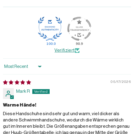
100.0
90.9
Verifiziert
Sort by
05/17/2026
Mark R
Warme Hände!
Diese Handschuhe sind sehr gut und warm, viel dicker als
andere Schwimmhandschuhe, wodurch die Wärme wirklich
gut im Inneren bleibt. Die Größenangaben entsprechen genau
der Huub-Größentabelle; ich lag genau in der Mitte der Größe