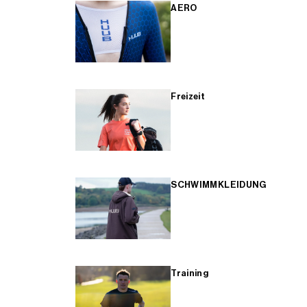
AERO
Freizeit
SCHWIMMKLEIDUNG
Training