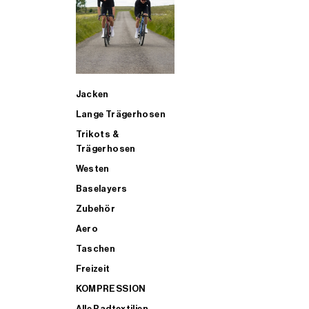
SUP
Jacken
ALLE TRIATHLONARTIKEL FÜR MÄNNER KAUFEN
Lange Trägerhosen
Trikots &
Trägerhosen
Westen
Baselayers
Zubehör
Aero
Taschen
Freizeit
KOMPRESSION
Alle Radtextilien