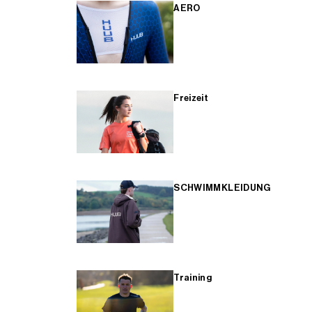
AERO
Freizeit
SCHWIMMKLEIDUNG
Training