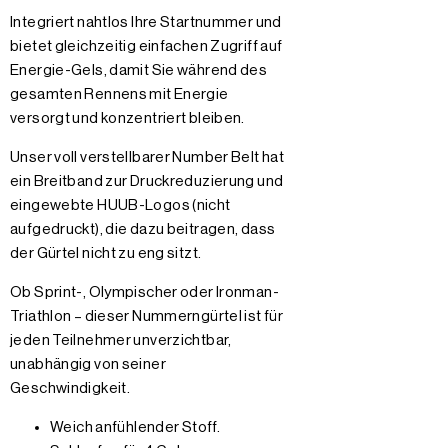
Integriert nahtlos Ihre Startnummer und
bietet gleichzeitig einfachen Zugriff auf
Energie-Gels, damit Sie während des
gesamten Rennens mit Energie
versorgt und konzentriert bleiben.
Unser voll verstellbarer Number Belt hat
ein Breitband zur Druckreduzierung und
eingewebte HUUB-Logos (nicht
aufgedruckt), die dazu beitragen, dass
der Gürtel nicht zu eng sitzt.
Ob Sprint-, Olympischer oder Ironman-
Triathlon – dieser Nummerngürtel ist für
jeden Teilnehmer unverzichtbar,
unabhängig von seiner
Geschwindigkeit.
Weich anfühlender Stoff.