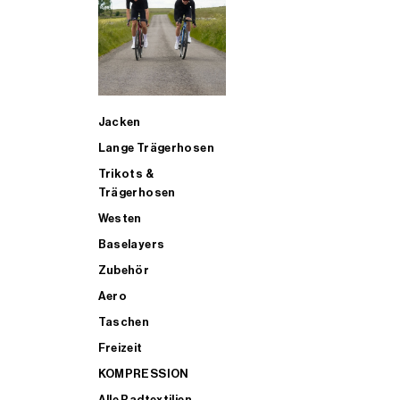
SUP
Jacken
ALLE TRIATHLONARTIKEL FÜR MÄNNER KAUFEN
Lange Trägerhosen
Trikots &
Trägerhosen
Westen
Baselayers
Zubehör
Aero
Taschen
Freizeit
KOMPRESSION
Alle Radtextilien