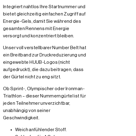
Integriert nahtlos Ihre Startnummer und
bietet gleichzeitig einfachen Zugriff auf
Energie-Gels, damit Sie während des
gesamten Rennens mit Energie
versorgt und konzentriert bleiben.
Unser voll verstellbarer Number Belt hat
ein Breitband zur Druckreduzierung und
eingewebte HUUB-Logos (nicht
aufgedruckt), die dazu beitragen, dass
der Gürtel nicht zu eng sitzt.
Ob Sprint-, Olympischer oder Ironman-
Triathlon – dieser Nummerngürtel ist für
jeden Teilnehmer unverzichtbar,
unabhängig von seiner
Geschwindigkeit.
Weich anfühlender Stoff.