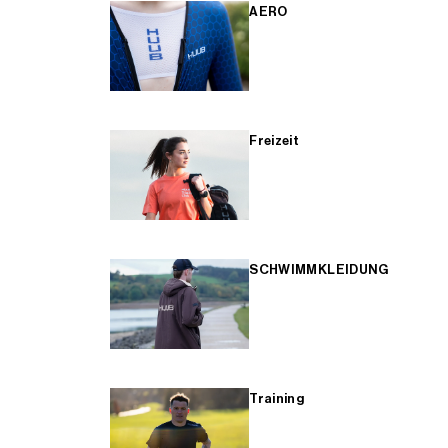
AERO
Freizeit
SCHWIMMKLEIDUNG
Training