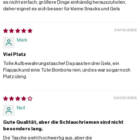
es nicht einfach, größere Dinge einhändig herauszuholen,
daher eignet es sich besser für kleine Snacks und Gels
04/10/2026
Mark
Viel Platz
Tolle Aufbewahrungstasche! Da passten drei Gels, ein
Flapjack und eine Tüte Bonbons rein, und es war sogar noch
Platz übrig.
02/02/2026
Neil
Gute Qualität, aber die Schlauchriemen sind nicht
besonders lang.
Die Tasche sieht hochwertig aus, aber die