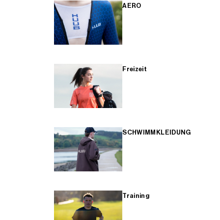
AERO
Freizeit
SCHWIMMKLEIDUNG
Training