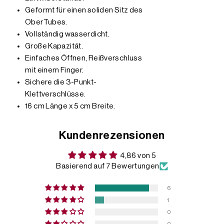
Geformt für einen soliden Sitz des
OberTubes.
Vollständig wasserdicht.
Große Kapazität.
Einfaches Öffnen, Reißverschluss
mit einem Finger.
Sichere die 3-Punkt-
Klettverschlüsse.
16 cm Länge x 5 cm Breite.
Kundenrezensionen
4,86 von 5
Basierend auf 7 Bewertungen
6
1
0
0