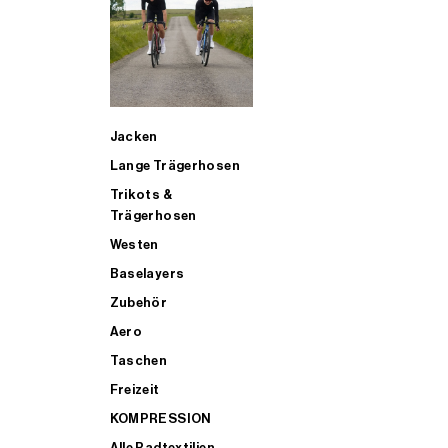
SUP
Jacken
ALLE TRIATHLONARTIKEL FÜR MÄNNER KAUFEN
Lange Trägerhosen
Trikots &
Trägerhosen
Westen
Baselayers
Zubehör
Aero
Taschen
Freizeit
KOMPRESSION
Alle Radtextilien