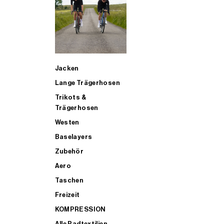
SUP
Jacken
ALLE TRIATHLONARTIKEL FÜR MÄNNER KAUFEN
Lange Trägerhosen
Trikots &
Trägerhosen
Westen
Baselayers
Zubehör
Aero
Taschen
Freizeit
KOMPRESSION
Alle Radtextilien