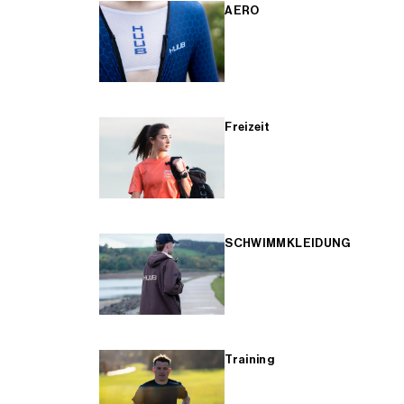
AERO
Freizeit
SCHWIMMKLEIDUNG
Training