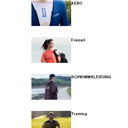
AERO
Freizeit
SCHWIMMKLEIDUNG
Training