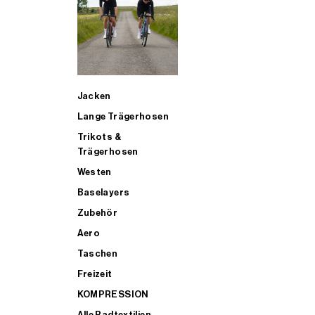
SUP
Jacken
ALLE TRIATHLONARTIKEL FÜR MÄNNER KAUFEN
Lange Trägerhosen
Trikots &
Trägerhosen
Westen
Baselayers
Zubehör
Aero
Taschen
Freizeit
KOMPRESSION
Alle Radtextilien