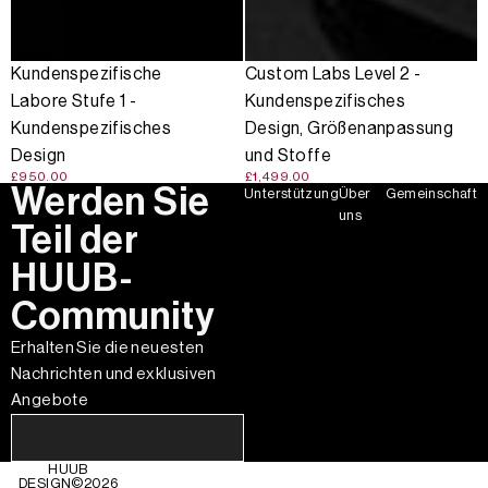
Kundenspezifische
Custom Labs Level 2 -
Labore Stufe 1 -
Kundenspezifisches
Kundenspezifisches
Design, Größenanpassung
Design
und Stoffe
£950.00
£1,499.00
Werden Sie
Unterstützung
Über
Gemeinschaft
uns
Teil der
HUUB-
Community
Erhalten Sie die neuesten
Nachrichten und exklusiven
Angebote
HUUB
DESIGN©
2026