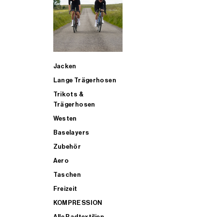
SUP
Jacken
ALLE TRIATHLONARTIKEL FÜR MÄNNER KAUFEN
Lange Trägerhosen
Trikots &
Trägerhosen
Westen
Baselayers
Zubehör
Aero
Taschen
Freizeit
KOMPRESSION
Alle Radtextilien