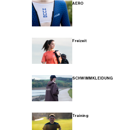
AERO
Freizeit
SCHWIMMKLEIDUNG
Training