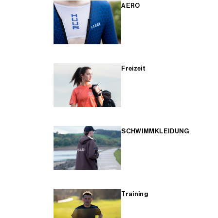
AERO
Freizeit
SCHWIMMKLEIDUNG
Training