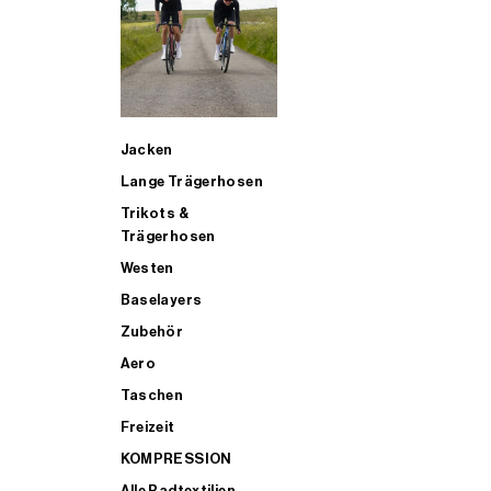
SUP
Jacken
ALLE TRIATHLONARTIKEL FÜR MÄNNER KAUFEN
Lange Trägerhosen
Trikots &
Trägerhosen
Westen
Baselayers
Zubehör
Aero
Taschen
Freizeit
KOMPRESSION
Alle Radtextilien