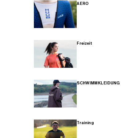
AERO
Freizeit
SCHWIMMKLEIDUNG
Training