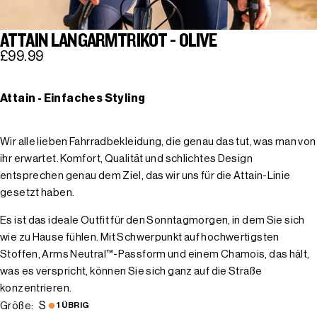
ATTAIN LANGARMTRIKOT - OLIVE
£99.99
Attain - Einfaches Styling
Wir alle lieben Fahrradbekleidung, die genau das tut, was man von
ihr erwartet. Komfort, Qualität und schlichtes Design
entsprechen genau dem Ziel, das wir uns für die Attain-Linie
gesetzt haben.
Es ist das ideale Outfit für den Sonntagmorgen, in dem Sie sich
wie zu Hause fühlen. Mit Schwerpunkt auf hochwertigsten
Stoffen, Arms Neutral™-Passform und einem Chamois, das hält,
was es verspricht, können Sie sich ganz auf die Straße
konzentrieren.
S
Größe:
1 ÜBRIG