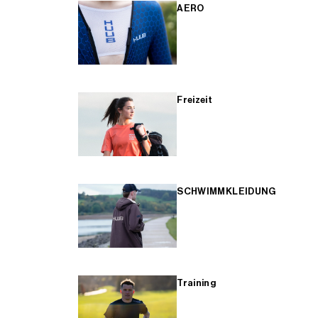
AERO
Freizeit
SCHWIMMKLEIDUNG
Training