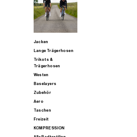
SUP
Jacken
ALLE TRIATHLONARTIKEL FÜR MÄNNER KAUFEN
Lange Trägerhosen
Trikots &
Trägerhosen
Westen
Baselayers
Zubehör
Aero
Taschen
Freizeit
KOMPRESSION
Alle Radtextilien