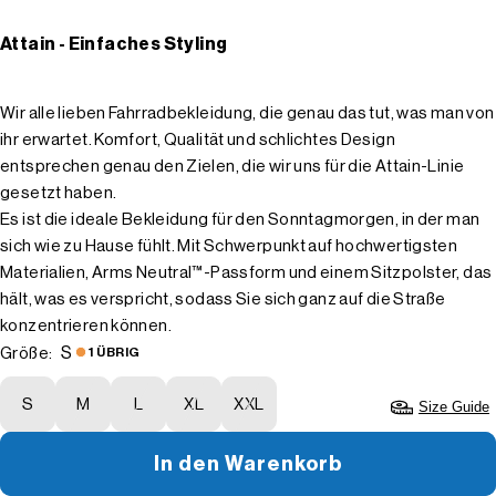
Attain - Einfaches Styling
Wir alle lieben Fahrradbekleidung, die genau das tut, was man von
ihr erwartet. Komfort, Qualität und schlichtes Design
entsprechen genau den Zielen, die wir uns für die Attain-Linie
gesetzt haben.
Es ist die ideale Bekleidung für den Sonntagmorgen, in der man
sich wie zu Hause fühlt. Mit Schwerpunkt auf hochwertigsten
Materialien, Arms Neutral™-Passform und einem Sitzpolster, das
hält, was es verspricht, sodass Sie sich ganz auf die Straße
konzentrieren können.
S
Größe:
1 ÜBRIG
S
M
L
XL
XXL
Size Guide
In den Warenkorb