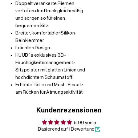
Doppelt verankerte Riemen
verteilen den Druck gleichmäßig
und sorgen so für einen
bequemen Sitz.
Breiter, komfortabler Silikon-
Beinklemmer.
Leichtes Design.
HUUB´s exklusives 3D-
Feuchtigkeitsmanagement-
Sitzpolster mit glatten Linien und
hochdichtem Schaumstoff.
Erhöhte Taille und Mesh-Einsatz
am Rücken für Atmungsaktivität.
Kundenrezensionen
5,00 von 5
Basierend auf 1 Bewertung