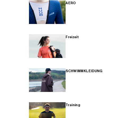
AERO
Freizeit
SCHWIMMKLEIDUNG
Training