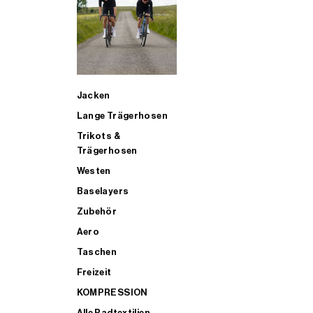
SUP
Jacken
ALLE TRIATHLONARTIKEL FÜR MÄNNER KAUFEN
Lange Trägerhosen
Trikots &
Trägerhosen
Westen
Baselayers
Zubehör
Aero
Taschen
Freizeit
KOMPRESSION
Alle Radtextilien