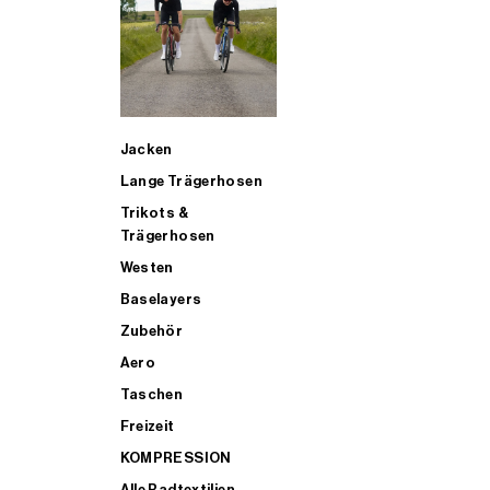
SUP
Jacken
ALLE TRIATHLONARTIKEL FÜR MÄNNER KAUFEN
Lange Trägerhosen
Trikots &
Trägerhosen
Westen
Baselayers
Zubehör
Aero
Taschen
Freizeit
KOMPRESSION
Alle Radtextilien