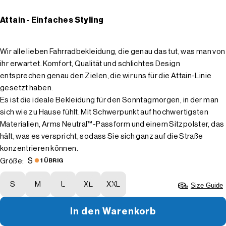
Attain - Einfaches Styling
Wir alle lieben Fahrradbekleidung, die genau das tut, was man von
ihr erwartet. Komfort, Qualität und schlichtes Design
entsprechen genau den Zielen, die wir uns für die Attain-Linie
gesetzt haben.
Es ist die ideale Bekleidung für den Sonntagmorgen, in der man
sich wie zu Hause fühlt. Mit Schwerpunkt auf hochwertigsten
Materialien, Arms Neutral™-Passform und einem Sitzpolster, das
hält, was es verspricht, sodass Sie sich ganz auf die Straße
konzentrieren können.
S
Größe:
1 ÜBRIG
S
M
L
XL
XXL
Size Guide
In den Warenkorb