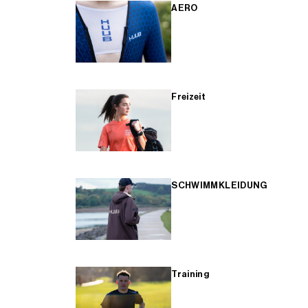
AERO
Freizeit
SCHWIMMKLEIDUNG
Training