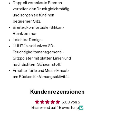
Doppelt verankerte Riemen
verteilen den Druck gleichmäßig
und sorgen so für einen
bequemen Sitz.
Breiter, komfortabler Silikon-
Beinklemmer.
Leichtes Design.
HUUB´s exklusives 3D-
Feuchtigkeitsmanagement-
Sitzpolster mit glatten Linien und
hochdichtem Schaumstoff.
Erhöhte Taille und Mesh-Einsatz
am Rücken für Atmungsaktivität.
Kundenrezensionen
5,00 von 5
Basierend auf 1 Bewertung