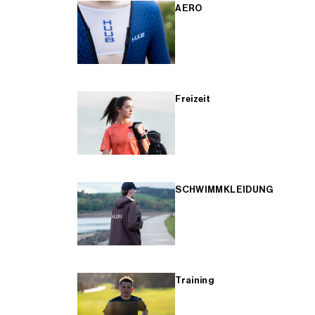
AERO
Freizeit
SCHWIMMKLEIDUNG
Training