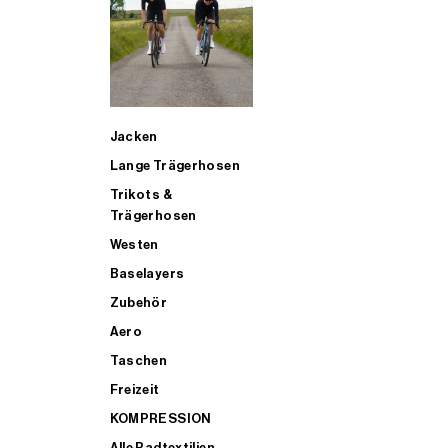
SUP
Jacken
ALLE TRIATHLONARTIKEL FÜR MÄNNER KAUFEN
Lange Trägerhosen
Trikots &
Trägerhosen
Westen
Baselayers
Zubehör
Aero
Taschen
Freizeit
KOMPRESSION
Alle Radtextilien