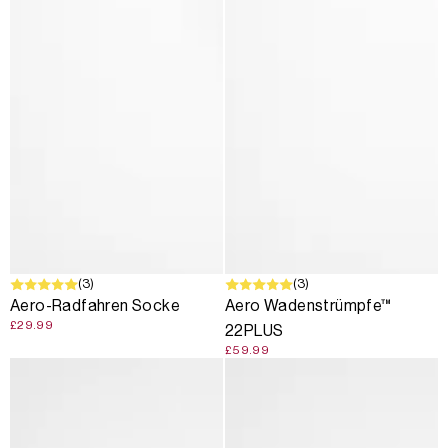
(3)
(3)
Aero-Radfahren Socke
Aero Wadenstrümpfe™
£29.99
22PLUS
£59.99