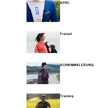
AERO
Freizeit
SCHWIMMKLEIDUNG
Training