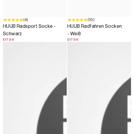
(4)
(10)
HUUB Radsport Socke -
HUUB Radfahren Socken
Schwarz
- Weiß
£17.99
£17.99