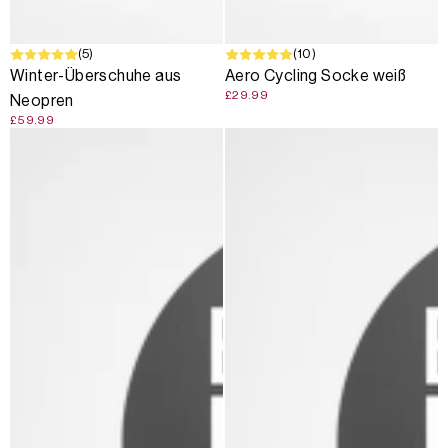
(5)
(10)
Winter-Überschuhe aus
Aero Cycling Socke weiß
£29.99
Neopren
£59.99