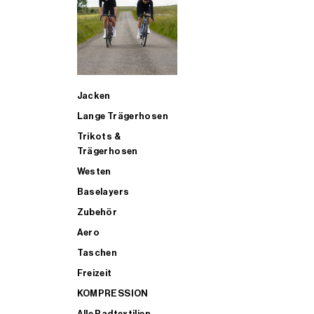
SUP
Jacken
ALLE TRIATHLONARTIKEL FÜR MÄNNER KAUFEN
Lange Trägerhosen
Trikots &
Trägerhosen
Westen
Baselayers
Zubehör
Aero
Taschen
Freizeit
KOMPRESSION
Alle Radtextilien