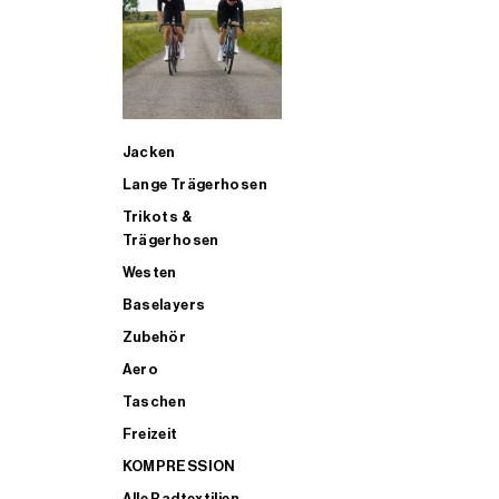
SUP
Jacken
ALLE TRIATHLONARTIKEL FÜR MÄNNER KAUFEN
Lange Trägerhosen
Trikots &
Trägerhosen
Westen
Baselayers
Zubehör
Aero
Taschen
Freizeit
KOMPRESSION
Alle Radtextilien