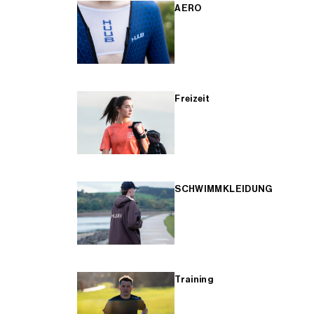
AERO
Freizeit
SCHWIMMKLEIDUNG
Training