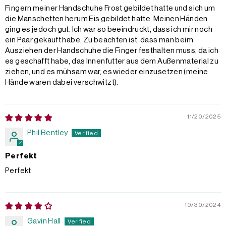
Fingern meiner Handschuhe Frost gebildet hatte und sich um
die Manschetten herum Eis gebildet hatte. Meinen Händen
ging es jedoch gut. Ich war so beeindruckt, dass ich mir noch
ein Paar gekauft habe. Zu beachten ist, dass man beim
Ausziehen der Handschuhe die Finger festhalten muss, da ich
es geschafft habe, das Innenfutter aus dem Außenmaterial zu
ziehen, und es mühsam war, es wieder einzusetzen (meine
Hände waren dabei verschwitzt).
11/20/2025
Phil Bentley
Perfekt
Perfekt
10/30/2024
Gavin Hall