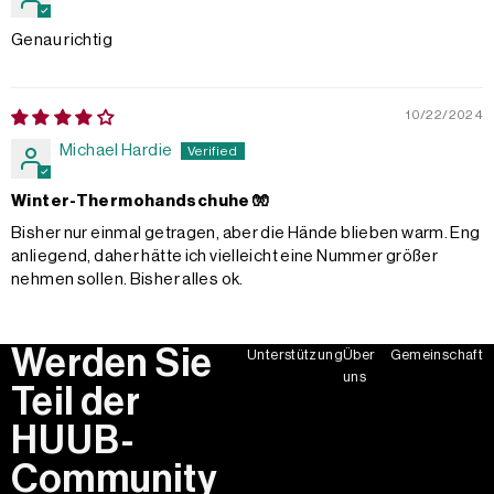
Genau richtig
10/22/2024
Michael Hardie
Winter-Thermohandschuhe 🧤
Bisher nur einmal getragen, aber die Hände blieben warm. Eng
anliegend, daher hätte ich vielleicht eine Nummer größer
nehmen sollen. Bisher alles ok.
Werden Sie
Unterstützung
Über
Gemeinschaft
uns
Teil der
HUUB-
Community