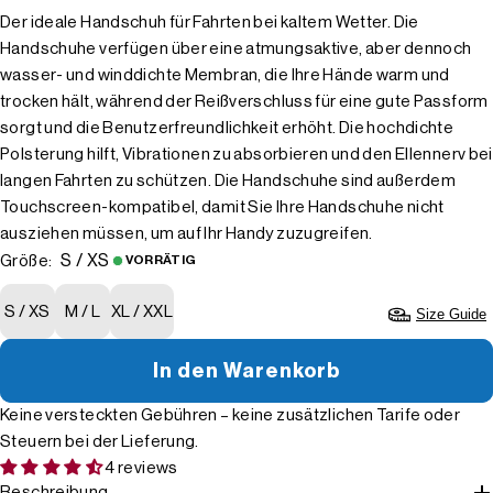
Der ideale Handschuh für Fahrten bei kaltem Wetter. Die
Handschuhe verfügen über eine atmungsaktive, aber dennoch
wasser- und winddichte Membran, die Ihre Hände warm und
trocken hält, während der Reißverschluss für eine gute Passform
sorgt und die Benutzerfreundlichkeit erhöht. Die hochdichte
Polsterung hilft, Vibrationen zu absorbieren und den Ellennerv bei
langen Fahrten zu schützen. Die Handschuhe sind außerdem
Touchscreen-kompatibel, damit Sie Ihre Handschuhe nicht
ausziehen müssen, um auf Ihr Handy zuzugreifen.
S / XS
Größe:
VORRÄTIG
S / XS
M / L
XL / XXL
Size Guide
In den Warenkorb
Keine versteckten Gebühren – keine zusätzlichen Tarife oder
Steuern bei der Lieferung.
4 reviews
Beschreibung