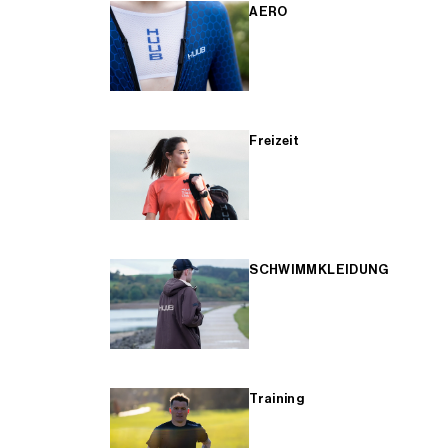
AERO
Freizeit
SCHWIMMKLEIDUNG
Training