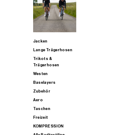
SUP
Jacken
ALLE TRIATHLONARTIKEL FÜR MÄNNER KAUFEN
Lange Trägerhosen
Trikots &
Trägerhosen
Westen
Baselayers
Zubehör
Aero
Taschen
Freizeit
KOMPRESSION
Alle Radtextilien