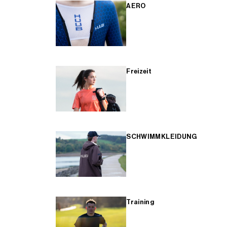
AERO
Freizeit
SCHWIMMKLEIDUNG
Training