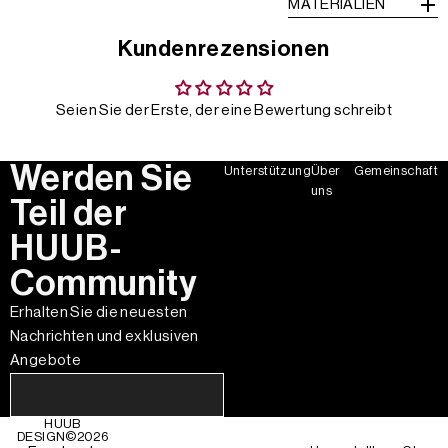
MATERIALIEN
Kundenrezensionen
Seien Sie der Erste, der eine Bewertung schreibt
Werden Sie
Unterstützung
Über
Gemeinschaft
uns
Teil der
HUUB-
Community
Erhalten Sie die neuesten
Nachrichten und exklusiven
Angebote
HUUB
DESIGN©
2026