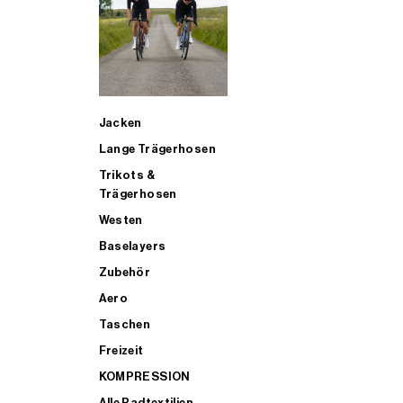
SUP
Jacken
ALLE TRIATHLONARTIKEL FÜR MÄNNER KAUFEN
Lange Trägerhosen
Trikots &
Trägerhosen
Westen
Baselayers
Zubehör
Aero
Taschen
Freizeit
KOMPRESSION
Alle Radtextilien