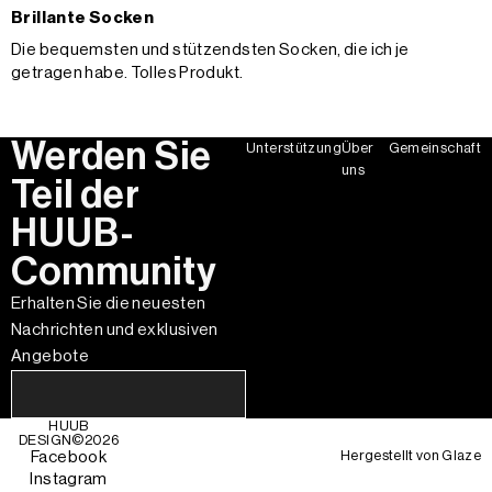
Brillante Socken
Die bequemsten und stützendsten Socken, die ich je
getragen habe. Tolles Produkt.
Werden Sie
Unterstützung
Über
Gemeinschaft
uns
Teil der
HUUB-
Community
Erhalten Sie die neuesten
Nachrichten und exklusiven
Angebote
HUUB
DESIGN©
2026
Hergestellt von
Glaze
Facebook
Instagram