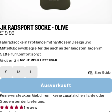
JK RADSPORT SOCKE - OLIVE
£19.99
Fahrradsocke in Profilänge mit nahtlosem Design und
Mittelfußgewölbegreifer, die auch an den längsten Tagen im
Sattel für Komfort sorgt.
S
Größe:
NICHT MEHR LIEFERBAR
S
M
L
Size Guide
Ausverkauft
Keine versteckten Gebühren – keine zusätzlichen Tarife oder
Steuern bei der Lieferung.
1 review