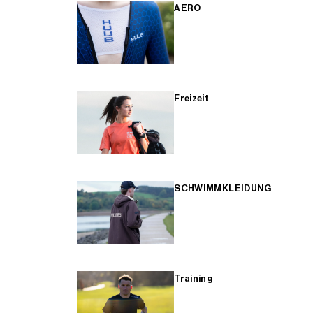
AERO
Freizeit
SCHWIMMKLEIDUNG
Training