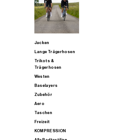
SUP
Jacken
ALLE TRIATHLONARTIKEL FÜR MÄNNER KAUFEN
Lange Trägerhosen
Trikots &
Trägerhosen
Westen
Baselayers
Zubehör
Aero
Taschen
Freizeit
KOMPRESSION
Alle Radtextilien