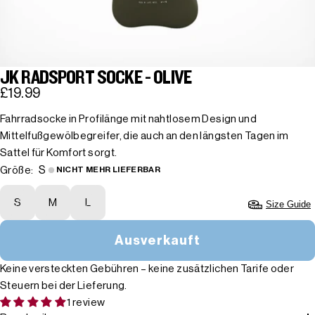
JK RADSPORT SOCKE - OLIVE
£19.99
Fahrradsocke in Profilänge mit nahtlosem Design und
Mittelfußgewölbegreifer, die auch an den längsten Tagen im
Sattel für Komfort sorgt.
S
Größe:
NICHT MEHR LIEFERBAR
S
M
L
Size Guide
Ausverkauft
Keine versteckten Gebühren – keine zusätzlichen Tarife oder
Steuern bei der Lieferung.
1 review