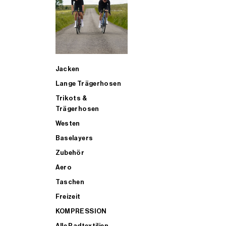
SUP
Jacken
ALLE TRIATHLONARTIKEL FÜR MÄNNER KAUFEN
Lange Trägerhosen
Trikots &
Trägerhosen
Westen
Baselayers
Zubehör
Aero
Taschen
Freizeit
KOMPRESSION
Alle Radtextilien