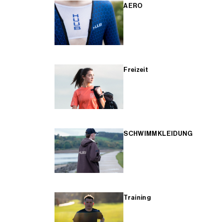
AERO
Freizeit
SCHWIMMKLEIDUNG
Training