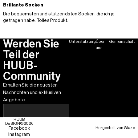
Brillante Socken
Die bequemsten und stützendsten Socken, die ich je
getragen habe. Tolles Produkt.
Werden Sie
Unterstützung
Über
Gemeinschaft
uns
Teil der
HUUB-
Community
Erhalten Sie die neuesten
Nachrichten und exklusiven
Angebote
HUUB
DESIGN©
2026
Hergestellt von
Glaze
Facebook
Instagram