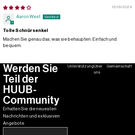
12/19/2024
Aaron West
Tolle Schnürsenkel
Machen Sie genau das, was sie behaupten. Einfach und
bequem.
Werden Sie
Unterstützung
Über
Gemeinschaft
uns
Teil der
HUUB-
Community
Erhalten Sie die neuesten
Nachrichten und exklusiven
Angebote