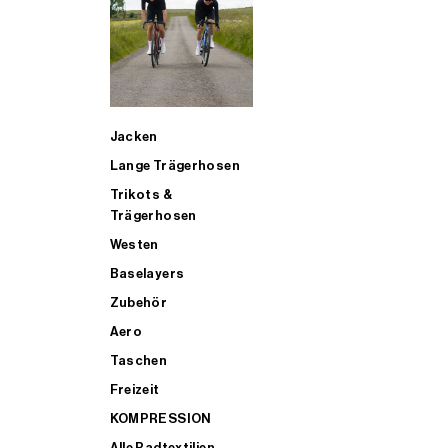
SUP
Jacken
ALLE TRIATHLONARTIKEL FÜR MÄNNER KAUFEN
Lange Trägerhosen
Trikots &
Trägerhosen
Westen
Baselayers
Zubehör
Aero
Taschen
Freizeit
KOMPRESSION
Alle Radtextilien