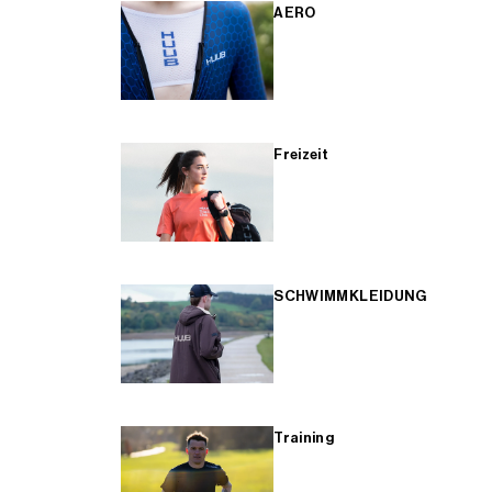
AERO
Freizeit
SCHWIMMKLEIDUNG
Training