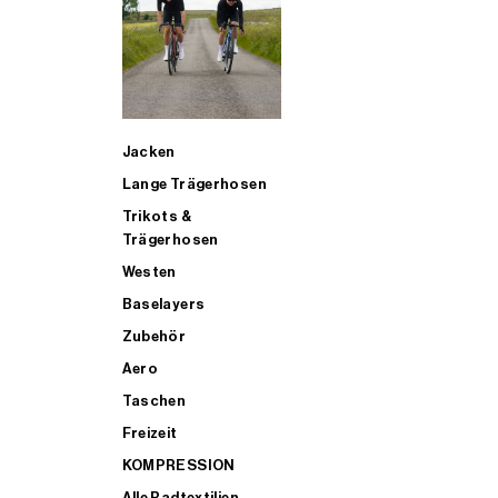
SUP
Jacken
ALLE TRIATHLONARTIKEL FÜR MÄNNER KAUFEN
Lange Trägerhosen
Trikots &
Trägerhosen
Westen
Baselayers
Zubehör
Aero
Taschen
Freizeit
KOMPRESSION
Alle Radtextilien