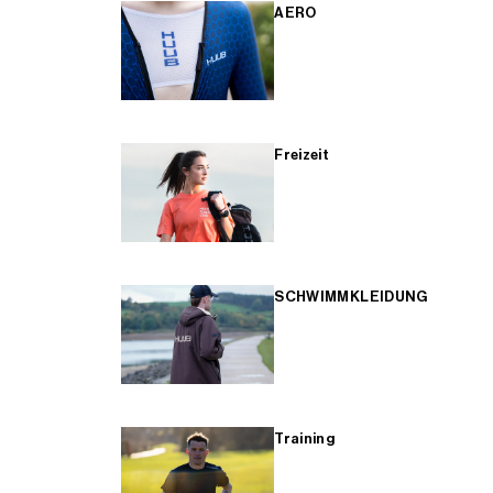
AERO
Freizeit
SCHWIMMKLEIDUNG
Training