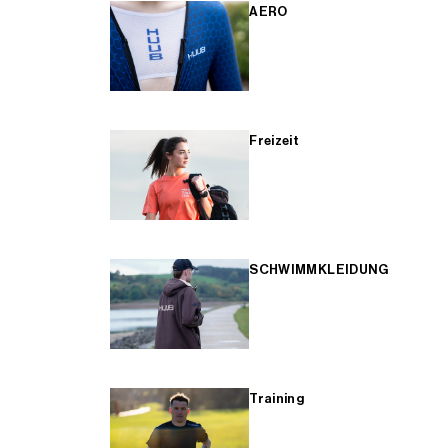
AERO
Freizeit
SCHWIMMKLEIDUNG
Training