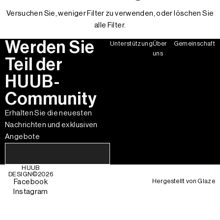
Versuchen Sie, weniger Filter zu verwenden, oder
löschen Sie
alle Filter
.
Werden Sie
Unterstützung
Über
Gemeinschaft
uns
Teil der
HUUB-
Community
Erhalten Sie die neuesten
Nachrichten und exklusiven
Angebote
HUUB
DESIGN©
2026
Hergestellt von
Glaze
Facebook
Instagram