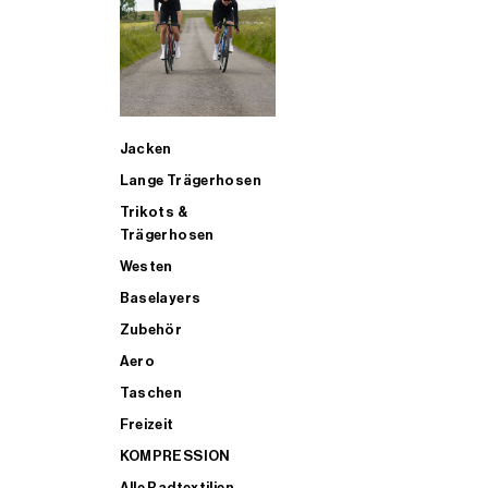
SUP
Jacken
ALLE TRIATHLONARTIKEL FÜR MÄNNER KAUFEN
Lange Trägerhosen
Trikots &
Trägerhosen
Westen
Baselayers
Zubehör
Aero
Taschen
Freizeit
KOMPRESSION
Alle Radtextilien