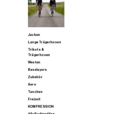
SUP
Jacken
ALLE TRIATHLONARTIKEL FÜR MÄNNER KAUFEN
Lange Trägerhosen
Trikots &
Trägerhosen
Westen
Baselayers
Zubehör
Aero
Taschen
Freizeit
KOMPRESSION
Alle Radtextilien