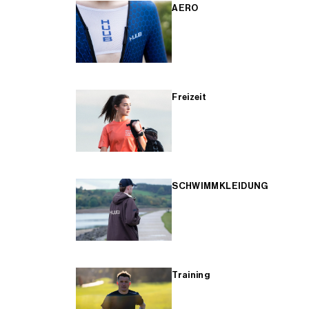
AERO
Freizeit
SCHWIMMKLEIDUNG
Training