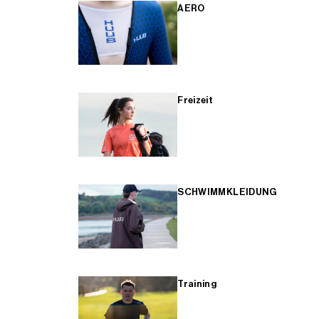
AERO
Freizeit
SCHWIMMKLEIDUNG
Training