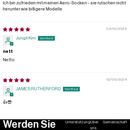
Ich bin zufrieden mit meinen Aero-Socken – sie rutschen nicht
herunter wie billigere Modelle.
04/15/2025
Jungil Kim
nett
Netto
12/05/2024
JAMES RUTHERFORD
👍😎
Werden Sie
Unterstützung
Über
Gemeinschaft
uns