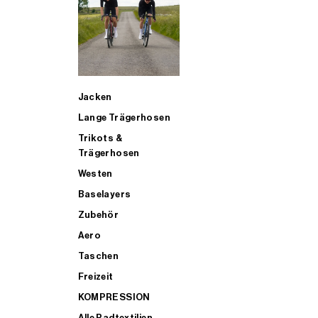
SUP
Jacken
ALLE TRIATHLONARTIKEL FÜR MÄNNER KAUFEN
Lange Trägerhosen
Trikots &
Trägerhosen
Westen
Baselayers
Zubehör
Aero
Taschen
Freizeit
KOMPRESSION
Alle Radtextilien